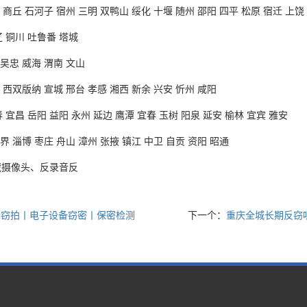
 商丘 石河子 宿州 三明 双鸭山 绥化 十堰 随州 邵阳 四平 松原 宿迁 上饶
辽 铜川 吐鲁番 塔城
 吴忠 威海 渭南 文山
 西双版纳 宣城 邢台 孝感 湘西 新余 兴安 忻州 咸阳
 宜昌 岳阳 益阳 永州 延边 鹰潭 宜春 玉树 阳泉 延安 榆林 宜宾 雅安
界 淄博 枣庄 舟山 漳州 张掖 镇江 中卫 自贡 资阳 昭通
藏摄像头、反录音反
听窃拍丨电子设备窃密丨保密检测
下一个：
重庆全城长期反窃听