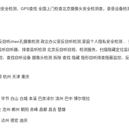
辆安全检测、
GPS查找 全国上门检查北京摄像头安全检测查，录音设备
反窃听
zhen
孔摄像检测
政企办公室反窃听检测
,家庭个人隐私安全检测.
监听窃听器、排查监听检测 北京反窃听窃视、检测服务、扫描隐藏定位监
控、查找窃听设备
摄像头检测
拆除
查找
隐藏
隐形窃听排查隐蔽监控、
都 杭州 天津 重庆
 毕节 白山 白城 本溪 巴彦淖尔 滨州 巴中 博尔塔拉
 沧州 郴州 朝阳 赤峰 昌都 昌吉 楚雄
 达州 德宏 迪庆