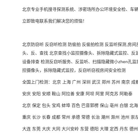
北京专业手机搜寻探测系统、涉密场所办公环境安全检、车
立即致电联系我们解决您的烦恼！
北京防窃听
反窃听检测
防偷拍
反偷拍检测
反监听探测
,房间
头、反、查找 北京查找小监控摄像头、拆除隐藏式监控、反
设备排查 检测反窃听服务、反监听、扫描隐藏微小
zhen
孔监
控摄像头，拆除隐藏式监控，反窃听窃视房间安全检测
全国上门检测：
北京
上海 广州 深圳 武汉 郑州 苏州 南京 成
安庆
安阳 安顺 鞍山 阿拉善 安康 阿坝 阿里 阿克苏 阿勒泰
北京
保定 包头 宝鸡 蚌埠 百色 巴音郭楞 保山 亳州 白银 北海
重庆
长沙 长春 成都 常州 承德 常德 长治 潮州 滁州 池州 崇左
大连
东莞 大庆 大同 大兴安岭 东营 德阳 大理 定西 丹东 德州