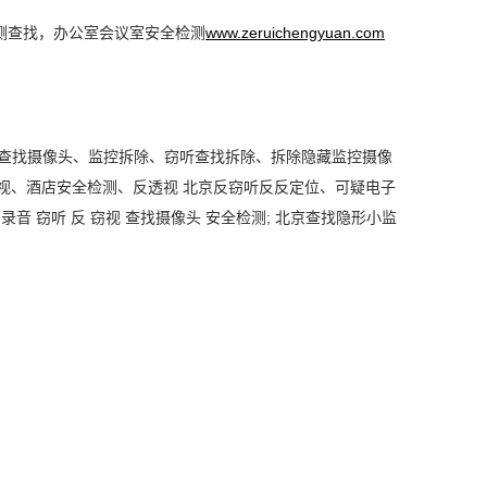
检测查找，办公室会议室安全检测
www.zeruichengyuan.com
.. 查找摄像头、监控拆除、窃听查找拆除、拆除隐藏监控摄像
视、酒店安全检测、反透视 北京反窃听反反定位、可疑电子
反录音
窃听
反
窃视
查找摄像头
安全检测
; 北京查找隐形小监