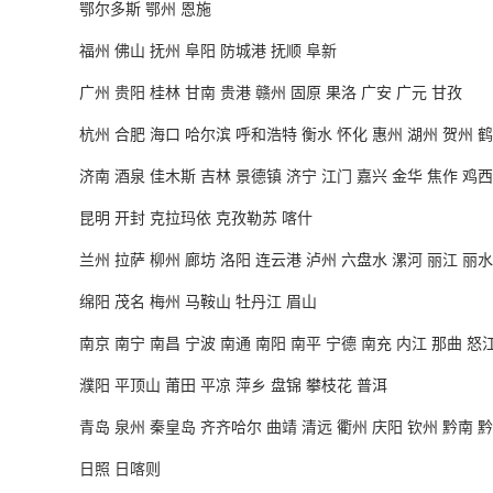
鄂尔多斯
鄂州 恩施
福州
佛山 抚州 阜阳 防城港 抚顺 阜新
广州
贵阳 桂林 甘南 贵港 赣州 固原 果洛 广安 广元 甘孜
杭州
合肥 海口 哈尔滨 呼和浩特 衡水 怀化 惠州 湖州 贺州 鹤
济南
酒泉 佳木斯 吉林 景德镇 济宁 江门 嘉兴 金华 焦作 鸡西
昆明
开封 克拉玛依 克孜勒苏 喀什
兰州
拉萨 柳州 廊坊 洛阳 连云港 泸州 六盘水 漯河 丽江 丽水
绵阳
茂名 梅州 马鞍山 牡丹江 眉山
南京
南宁 南昌 宁波 南通 南阳 南平 宁德 南充 内江 那曲 怒
濮阳
平顶山 莆田 平凉 萍乡 盘锦 攀枝花 普洱
青岛
泉州 秦皇岛 齐齐哈尔 曲靖 清远 衢州 庆阳 钦州 黔南 
日照
日喀则