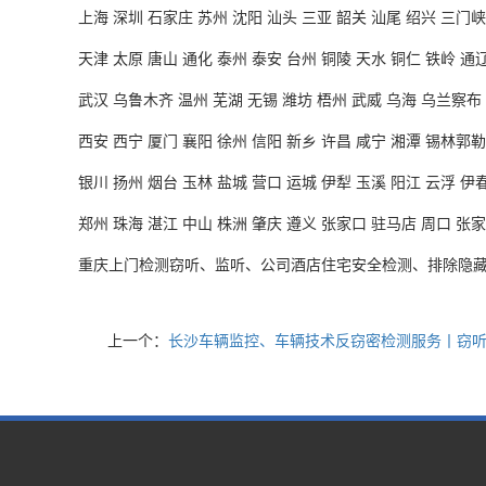
上海
深圳 石家庄 苏州 沈阳 汕头 三亚 韶关 汕尾 绍兴 三门峡
天津
太原 唐山 通化 泰州 泰安 台州 铜陵 天水 铜仁 铁岭 通
武汉
乌鲁木齐 温州 芜湖 无锡 潍坊 梧州 武威 乌海 乌兰察布
西安
西宁 厦门 襄阳 徐州 信阳 新乡 许昌 咸宁 湘潭 锡林郭勒
银川
扬州 烟台 玉林 盐城 营口 运城 伊犁 玉溪 阳江 云浮 伊春
郑州
珠海 湛江 中山 株洲 肇庆 遵义 张家口 驻马店 周口 张家
重庆上门检测窃听、监听、公司酒店住宅安全检测、排除隐
上一个：
长沙车辆监控、车辆技术反窃密检测服务丨窃