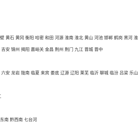
壁 黄石 黄冈 衡阳 哈密 和田 河源 淮南 淮北 黄山 河池 邯郸 鹤岗 黑河 
 吉安 锦州 揭阳 嘉峪关 金昌 荆州 荆门 九江 晋城 晋中
 六安 龙岩 陇南 临夏 来宾 娄底 辽源 辽阳 莱芜 临沂 聊城 临汾 吕梁 乐山
江
黔东南 黔西南 七台河