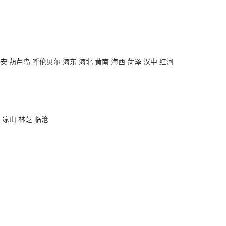
淮安 葫芦岛 呼伦贝尔 海东 海北 黄南 海西 菏泽 汉中 红河
 凉山 林芝 临沧