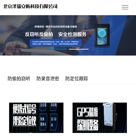
导
航
菜
单
您的位置：
首 页
>
产品展示
>
防定位跟踪
防偷拍窃听
防录音泄密
防定位跟踪