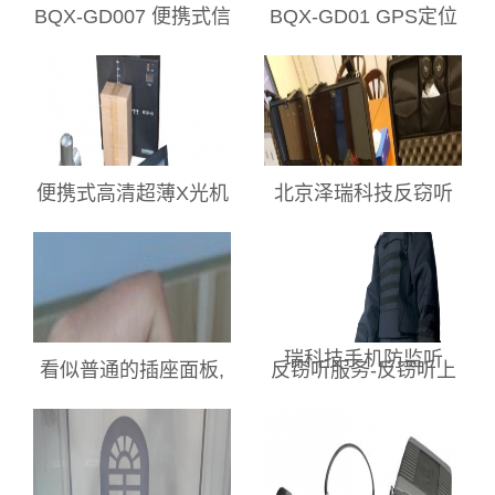
BQX-GD007 便携式信
BQX-GD01 GPS定位
号源搜索定位仪
检测器
便携式高清超薄X光机
北京泽瑞科技反窃听
03型
服务，北京泽瑞科技
反窃听设备，北京泽
瑞科技手机防监听
看似普通的插座面板,
反窃听服务-反窃听上
为何在网上标出528元
门检测服务北京泽瑞
的高价?仔细检查发现,
诚塬科技中心