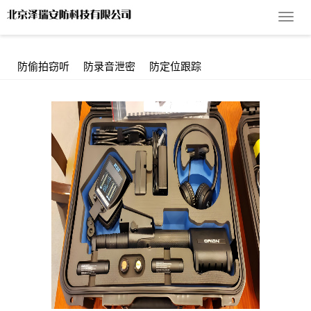
导
您的位置：
首 页
>
产品展示
>
防录音泄密
> Orion2.4非线性节点
航
探测器 REI品牌上门反窃听检测服务
菜
单
防偷拍窃听
防录音泄密
防定位跟踪