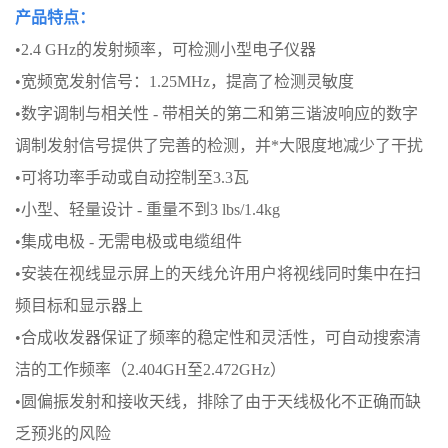
产品特点：
•2.4 GHz的发射频率，可检测小型电子仪器
•宽频宽发射信号：1.25MHz，提高了检测灵敏度
•数字调制与相关性 - 带相关的第二和第三谐波响应的数字
调制发射信号提供了完善
的检测，并*大限度地减少了干扰
•可将功率手动或自动控制至3.3瓦
•小型、轻量设计 - 重量不到3 lbs/1.4kg
•集成电极 - 无需电极或电缆组件
•安装在视线显示屏上的天线允许用户将视线同时集中在扫
频目标和显示器上
•合成收发器保证了频率的稳定性和灵活性，可自动搜索清
洁的工作频率（2.404GH至
2.472GHz）
•圆偏振发射和接收天线，排除了由于天线极化不正确而缺
乏预兆的风险