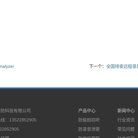
nalyzer
下一个：
全国排查远程录
安防科技有限公司
产品中心
新闻中心
：13522852905
防偷拍窃听
行业资讯
2852905
防录音泄密
常见问题