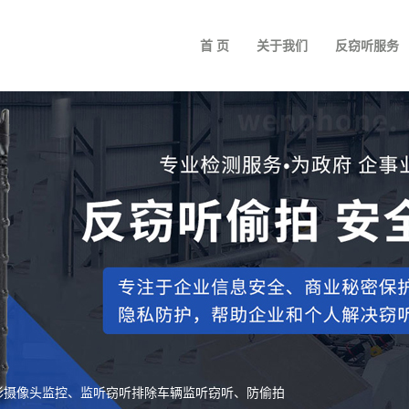
首 页
关于我们
反窃听服务
除隐形摄像头监控、监听窃听排除车辆监听窃听、防偷拍