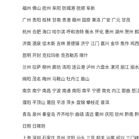
福州
佛山 抚州 阜阳 防城港 抚顺 阜新
广州
贵阳 桂林 甘南 贵港 赣州 固原 果洛 广安 广元 甘孜
杭州
合肥 海口 哈尔滨 呼和浩特 衡水 怀化 惠州 湖州 贺州 鹤
济南
酒泉 佳木斯 吉林 景德镇 济宁 江门 嘉兴 金华 焦作 鸡西
昆明
开封 克拉玛依 克孜勒苏 喀什
兰州
拉萨 柳州 廊坊 洛阳 连云港 泸州 六盘水 漯河 丽江 丽水
绵阳
茂名 梅州 马鞍山 牡丹江 眉山
南京
南宁 南昌 宁波 南通 南阳 南平 宁德 南充 内江 那曲 怒
濮阳
平顶山 莆田 平凉 萍乡 盘锦 攀枝花 普洱
青岛
泉州 秦皇岛 齐齐哈尔 曲靖 清远 衢州 庆阳 钦州 黔南 
日照
日喀则
上海
深圳 石家庄 苏州 沈阳 汕头 三亚 韶关 汕尾 绍兴 三门峡