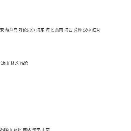
淮安 葫芦岛 呼伦贝尔 海东 海北 黄南 海西 菏泽 汉中 红河
 凉山 林芝 临沧
 石嘴山 朔州 商洛 遂宁 山南