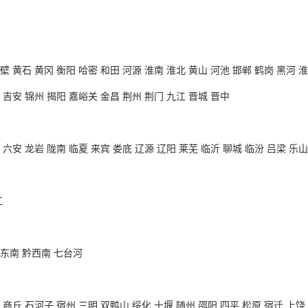
壁 黄石 黄冈 衡阳 哈密 和田 河源 淮南 淮北 黄山 河池 邯郸 鹤岗 黑河 
 吉安 锦州 揭阳 嘉峪关 金昌 荆州 荆门 九江 晋城 晋中
 六安 龙岩 陇南 临夏 来宾 娄底 辽源 辽阳 莱芜 临沂 聊城 临汾 吕梁 乐山
江
黔东南 黔西南 七台河
 商丘 石河子 宿州 三明 双鸭山 绥化 十堰 随州 邵阳 四平 松原 宿迁 上饶