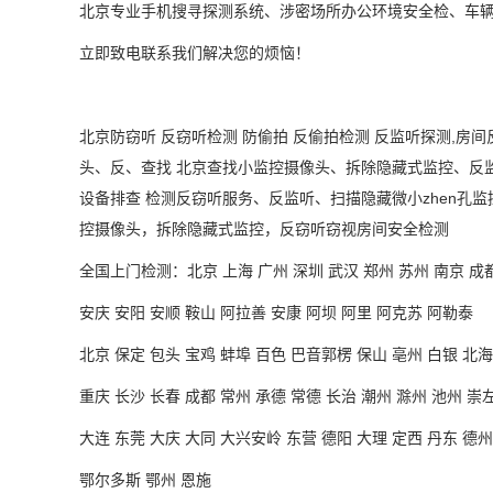
北京专业手机搜寻探测系统、涉密场所办公环境安全检、车
立即致电联系我们解决您的烦恼！
北京防窃听
反窃听检测
防偷拍
反偷拍检测
反监听探测
,房间
头、反、查找 北京查找小监控摄像头、拆除隐藏式监控、反
设备排查 检测反窃听服务、反监听、扫描隐藏微小
zhen
孔监
控摄像头，拆除隐藏式监控，反窃听窃视房间安全检测
全国上门检测：
北京
上海 广州 深圳 武汉 郑州 苏州 南京 成
安庆
安阳 安顺 鞍山 阿拉善 安康 阿坝 阿里 阿克苏 阿勒泰
北京
保定 包头 宝鸡 蚌埠 百色 巴音郭楞 保山 亳州 白银 北海
重庆
长沙 长春 成都 常州 承德 常德 长治 潮州 滁州 池州 崇左
大连
东莞 大庆 大同 大兴安岭 东营 德阳 大理 定西 丹东 德州
鄂尔多斯
鄂州 恩施