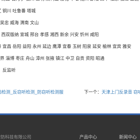
辽 铜川 吐鲁番 塔城
 吴忠 威海 渭南 文山
 西双版纳 宣城 邢台 孝感 湘西 新余 兴安 忻州 咸阳
 宜昌 岳阳 益阳 永州 延边 鹰潭 宜春 玉树 阳泉 延安 榆林 宜宾 雅安
界 淄博 枣庄 舟山 漳州 张掖 镇江 中卫 自贡 资阳 昭通
、反监听
拍检测_反窃听检测_防窃听检测服
下一个：
天津上门反录音 窃
安防科技有限公司
产品中心
新闻中心