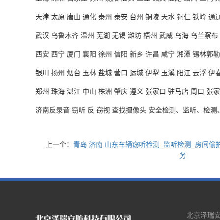
天津
太原 唐山 通化 泰州 泰安 台州 铜陵 天水 铜仁 铁岭 通
武汉
乌鲁木齐 温州 芜湖 无锡 潍坊 梧州 武威 乌海 乌兰察布
西安
西宁 厦门 襄阳 徐州 信阳 新乡 许昌 咸宁 湘潭 锡林郭勒
银川
扬州 烟台 玉林 盐城 营口 运城 伊犁 玉溪 阳江 云浮 伊春
郑州
珠海 湛江 中山 株洲 肇庆 遵义 张家口 驻马店 周口 张家
济南反录音 窃听 反 窃视 查找摄像头 安全检测、监听、检测
上一个：
青岛 济南 山东车辆窃听检测_监听检测_房间偷
务
北京泽瑞