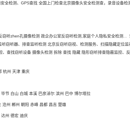
辆安全检测、
GPS查找 全国上门检查北京摄像头安全检测查，录音设备
反窃听
zhen
孔摄像检测
政企办公室反窃听检测
,家庭个人隐私安全检测.
监听窃听器、排查监听检测 北京反窃听窃视、检测服务、扫描隐藏定位监
控、查找窃听设备
摄像头检测
拆除
查找
隐藏
隐形窃听排查隐蔽监控、
都 杭州 天津 重庆
 毕节 白山 白城 本溪 巴彦淖尔 滨州 巴中 博尔塔拉
 沧州 郴州 朝阳 赤峰 昌都 昌吉 楚雄
 达州 德宏 迪庆