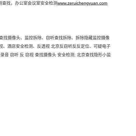
检测查找，办公室会议室安全检测
www.zeruichengyuan.com
.. 查找摄像头、监控拆除、窃听查找拆除、拆除隐藏监控摄像
视、酒店安全检测、反透视 北京反窃听反反定位、可疑电子
反录音
窃听
反
窃视
查找摄像头
安全检测
; 北京查找隐形小监