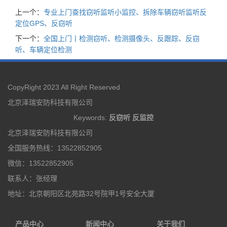
上一个：
专业上门查找窃听监听小监控、拆除车辆窃听监听反
定位GPS、反窃听
下一个：
全国上门丨检测窃听、检测摄像头、反跟踪、反窃
听、车辆定位检测
CopyRight 2023 All Right Reserved
北京泽瑞安防科技有限公司
Keywords:
反窃听
反监控
北京泽瑞安防科技有限公司
全国服务热线：13522852905
微信：13522852905
联系人：张经理
地址：北京朝阳区北苑路32号院甲1号安全大厦
产品中心
新闻中心
关于我们