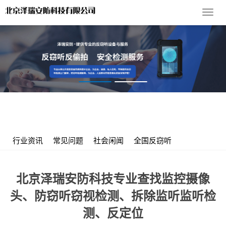
导
航
菜
单
您的位置：
首 页
>
服务支持
>
行业资讯
> 北京泽瑞安防科技专业
查找监控摄像头、防窃听窃视检测、拆除监听监听检测、反定位
行业资讯
常见问题
社会闲闻
全国反窃听
北京泽瑞安防科技专业查找监控摄像
头、防窃听窃视检测、拆除监听监听检
测、反定位