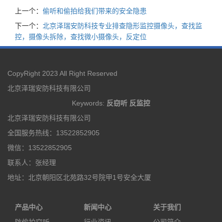
上一个：
偷听和偷拍给我们带来的安全隐患
下一个：
北京泽瑞安防科技专业排查隐形监控摄像头，查找监
控，摄像头拆除，查找微小摄像头，反定位
CopyRight 2023 All Right Reserved
北京泽瑞安防科技有限公司
Keywords:
反窃听
反监控
北京泽瑞安防科技有限公司
全国服务热线：13522852905
微信：13522852905
联系人：张经理
地址：北京朝阳区北苑路32号院甲1号安全大厦
产品中心
新闻中心
关于我们