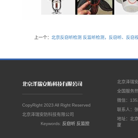
上一个：
北京反窃听检测 反监听检测，反窃听、反窃
北京泽瑞
全国服务热线
微信：1352
CopyRight 2023 All Right Reserved
联系人：
北京泽瑞安防科技有限公司
地址：北京
Keywords:
反窃听
反监控
厦