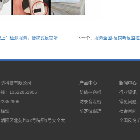
视上门检测服务，便携式反窃听
下一个：
服务全国-反窃听反监控
安防科技有限公司
产品中心
新闻中心
：13522852905
防偷拍窃听
行业资讯
2852905
防录音泄密
常见问题
张经理
防定位跟踪
社会闲闻
朝阳区北苑路32号院甲1号安全大
全国反窃