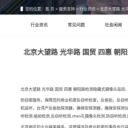
您的位置：
首 页
>
服务支持
>
行业资讯
> 北京大望路 
行业资讯
常见问题
社会闲闻
北京大望路 光华路 国贸 四惠 
北京大望路 光华路 国贸 四惠 朝阳路检测隐藏式摄像头监
防窃密服务，保障您的商业机密
反窃听检查，反偷拍，反窃
机监听，台湾产反偷拍探测器，确保安探测器，确保安探测
听检测
,
偷拍检测
,
反窃听检测
,
zhen
孔摄像头检测
,
防
窃听检测
,
北京地区的企业越来越多，这使得涉及商业机密的事件也日