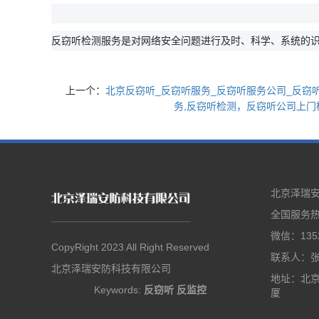
反窃听检测服务是对网络安全问题进行及时、科学、系统的
上一个：
北京反窃听_反窃听服务_反窃听服务公司_反窃
务,反窃听检测，反窃听公司上门
北京泽瑞
全国服务热线
微信：1352
CopyRight 2023 All Right Reserved
联系人：
北京泽瑞安防科技有限公司
地址：北京
Keywords:
反窃听
反监控
厦