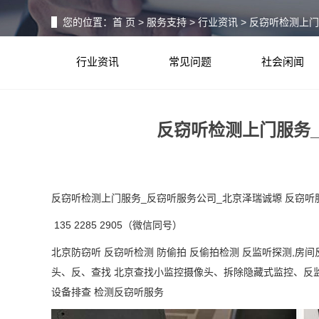
您的位置：
首 页
>
服务支持
>
行业资讯
> 反窃听检测上
行业资讯
常见问题
社会闲闻
反窃听检测上门服务_
反窃听检测上门服务_反窃听服务公司_北京泽瑞诚塬 反窃听
135 2285 2905（微信同号）
北京防窃听
反窃听检测
防偷拍
反偷拍检测
反监听探测
,房间
头、反、查找 北京查找小监控摄像头、拆除隐藏式监控、反
设备排查 检测反窃听服务