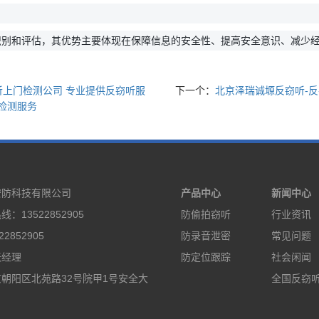
识别和评估，其优势主要体现在保障信息的安全性、提高安全意识、减少
听上门检测公司 专业提供反窃听服
下一个：
北京泽瑞诚塬反窃听-反
检测服务
安防科技有限公司
产品中心
新闻中心
：13522852905
防偷拍窃听
行业资讯
2852905
防录音泄密
常见问题
张经理
防定位跟踪
社会闲闻
朝阳区北苑路32号院甲1号安全大
全国反窃