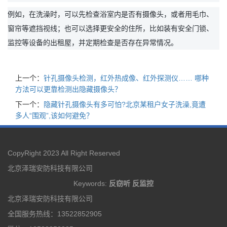
例如，在洗澡时，可以先检查浴室内是否有摄像头，或者用毛巾、
窗帘等遮挡视线；也可以选择更安全的住所，比如装有安全门锁、
监控等设备的出租屋，并定期检查是否存在异常情况。
上一个：
针孔摄像头检测，红外热成像、红外探测仪…… 哪种
方法可以更靠检测出隐藏摄像头？
下一个：
隐藏针孔摄像头有多可怕?北京某租户女子洗澡,竟遭
多人“围观”,该如何避免？
CopyRight 2023 All Right Reserved
北京泽瑞安防科技有限公司
Keywords:
反窃听
反监控
北京泽瑞安防科技有限公司
全国服务热线：13522852905