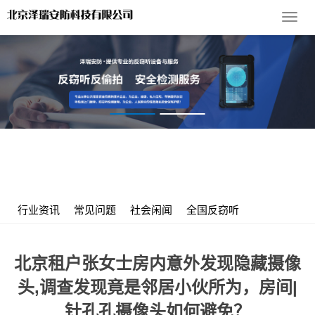
导
航
菜
单
您的位置：
首 页
>
服务支持
>
行业资讯
> 北京租户张女士房内意
外发现隐藏摄像头,调查发现竟是邻居小伙所为，房间|针孔孔摄像头
如何避免？
行业资讯
常见问题
社会闲闻
全国反窃听
北京租户张女士房内意外发现隐藏摄像
头,调查发现竟是邻居小伙所为，房间|
针孔孔摄像头如何避免？