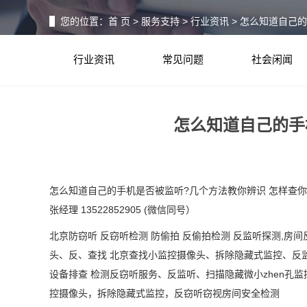
您的位置：
首 页
>
服务支持
>
行业资讯
> 怎么知道自己
行业资讯
常见问题
社会闲闻
怎么知道自己的手
怎么知道自己的手机是否被监听?几个方法教你辨识 怎样查
张经理
13522852905 (
微信同号）
北京防窃听
反窃听检测
防偷拍
反偷拍检测
反监听探测
,房间
头、反、查找 北京查找小监控摄像头、拆除隐藏式监控、反
设备排查 检测反窃听服务、反监听、扫描隐藏微小
zhen
孔监
控摄像头，拆除隐藏式监控，反窃听窃视房间安全检测