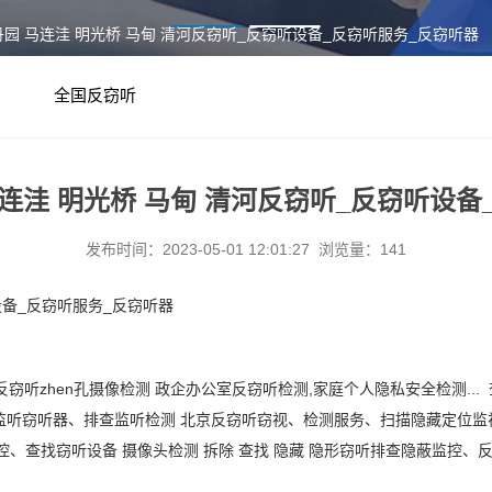
丹园 马连洼 明光桥 马甸 清河反窃听_反窃听设备_反窃听服务_反窃听器
全国反窃听
马连洼 明光桥 马甸 清河反窃听_反窃听设备
发布时间：2023-05-01 12:01:27 浏览量：141
设备_反窃听服务_反窃听器
反窃听
zhen
孔摄像检测
政企办公室反窃听检测
,家庭个人隐私安全检测.
监听窃听器、排查监听检测 北京反窃听窃视、检测服务、扫描隐藏定位监
控、查找窃听设备
摄像头检测
拆除
查找
隐藏
隐形窃听排查隐蔽监控、