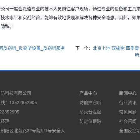
听公司一般会派遣专业的技术人员前往客户现场，通过专业的设备和工具
的技术水平和实战经验，能够有效地发现和解决各种安全隐患。因此，如
和隐私。
沟河反窃听_反窃听设备_反窃听服务
下一个：
北京上地 双榆树 四季青
听
安防科技有限公司
产品中心
新闻中心
：13522852905
防偷拍窃听
行业资讯
2852905
防录音泄密
常见问题
张经理
防定位跟踪
社会闲闻
朝阳区北苑路32号院甲1号安全大
全国反窃