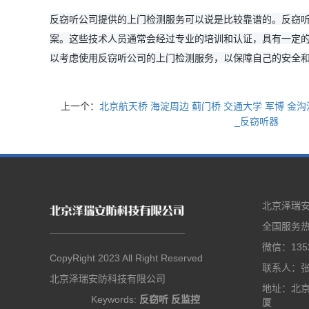
反窃听公司提供的上门检测服务可以说是比较靠谱的。反窃
案。这些技术人员通常会经过专业的培训和认证，具有一定
以考虑使用反窃听公司的上门检测服务，以保障自己的安全
上一个：
北京航天桥 海淀周边 蓟门桥 交通大学 军博 金
_反窃听器
北京泽瑞
全国服务热线
微信：1352
CopyRight 2023 All Right Reserved
联系人：
北京泽瑞安防科技有限公司
地址：北京
Keywords:
反窃听
反监控
厦