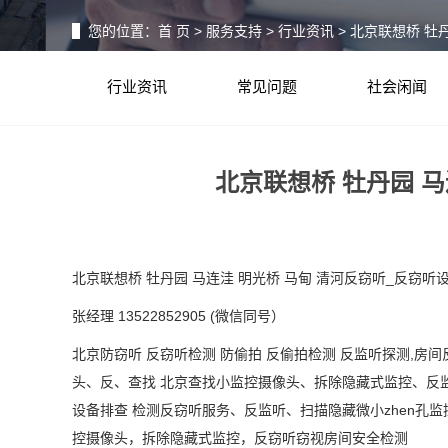
您的位置：
首 页
>
服务支持
>
行业资讯
> 北京联想桥 牡
行业资讯
常见问题
社会闲闻
北京联想桥 牡丹园 
北京联想桥 牡丹园 马连洼 明光桥 马甸 清河反窃听_反窃听
张经理
13522852905 (
微信同号）
北京防窃听
反窃听检测
防偷拍
反偷拍检测
反监听探测
,房间
头、反、查找 北京查找小监控摄像头、拆除隐藏式监控、反
设备排查 检测反窃听服务、反监听、扫描隐藏微小
zhen
孔监
控摄像头，拆除隐藏式监控，反窃听窃视房间安全检测