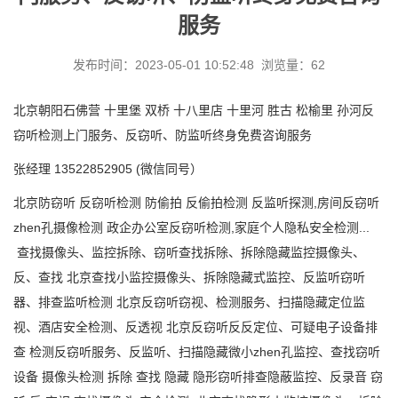
服务
发布时间：2023-05-01 10:52:48 浏览量：62
北京朝阳石佛营 十里堡 双桥 十八里店 十里河 胜古 松榆里 孙河反
窃听检测上门服务、反窃听、防监听终身免费咨询服务
张经理
13522852905 (
微信同号）
北京防窃听
反窃听检测
防偷拍
反偷拍检测
反监听探测
,房间反窃听
zhen
孔摄像检测
政企办公室反窃听检测
,家庭个人隐私安全检测...
查找摄像头、监控拆除、窃听查找拆除、拆除隐藏监控摄像头、
反、查找 北京查找小监控摄像头、拆除隐藏式监控、反监听窃听
器、排查监听检测 北京反窃听窃视、检测服务、扫描隐藏定位监
视、酒店安全检测、反透视 北京反窃听反反定位、可疑电子设备排
查 检测反窃听服务、反监听、扫描隐藏微小
zhen
孔监控、查找窃听
设备
摄像头检测
拆除
查找
隐藏
隐形窃听排查隐蔽监控、反录音
窃