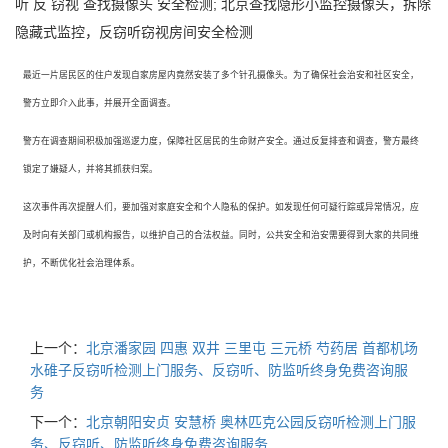
听
反
窃视
查找摄像头
安全检测
; 北京查找隐形小监控摄像头，拆除
隐藏式监控，反窃听窃视房间安全检测
最近一片居民区的住户发现自家房屋内竟然安装了多个针孔摄像头。为了确保社会治安和社区安全，
警方立即介入此事，并展开全面调查。
警方在调查期间积极加强巡逻力度，保障社区居民的生命财产安全。通过反复排查和调查，警方最终
锁定了嫌疑人，并将其抓获归案。
这次事件再次提醒人们，要加强对家庭安全和个人隐私的保护。如发现任何可疑行踪或异常情况，应
及时向有关部门或机构报告，以维护自己的合法权益。同时，公共安全和治安需要得到大家的共同维
护，不断优化社会治理体系。
上一个：
北京潘家园 四惠 双井 三里屯 三元桥 芍药居 首都机场
水碓子反窃听检测上门服务、反窃听、防监听终身免费咨询服
务
下一个：
北京朝阳安贞 安慧桥 奥林匹克公园反窃听检测上门服
务、反窃听、防监听终身免费咨询服务