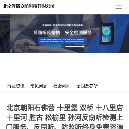
导
航
菜
单
您的位置：
首 页
>
服务支持
>
行业资讯
> 北京朝阳石佛营 十里
堡 双桥 十八里店 十里河 胜古 松榆里 孙河反窃听检测上门服务、反
窃听、防监听终身免费咨询服务
行业资讯
常见问题
社会闲闻
全国反窃听
北京朝阳石佛营 十里堡 双桥 十八里店
十里河 胜古 松榆里 孙河反窃听检测上
门服务、反窃听、防监听终身免费咨询