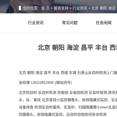
您的位置：
首 页
>
服务支持
>
行业资讯
> 北京 朝阳 海
行业资讯
常见问题
社会闲闻
北京 朝阳 海淀 昌平 丰台
北京 朝阳 海淀 昌平 丰台 西城 东城 石景山反窃听检测
张经理
13522852905 (
微信同号）
北京防窃听
反窃听检测
防偷拍
反偷拍检测
反监听探测
,房间
头、反、查找 北京查找小监控摄像头、拆除隐藏式监控、反
设备排查 检测反窃听服务、反监听、扫描隐藏微小
zhen
孔监
控摄像头，拆除隐藏式监控，反窃听窃视房间安全检测