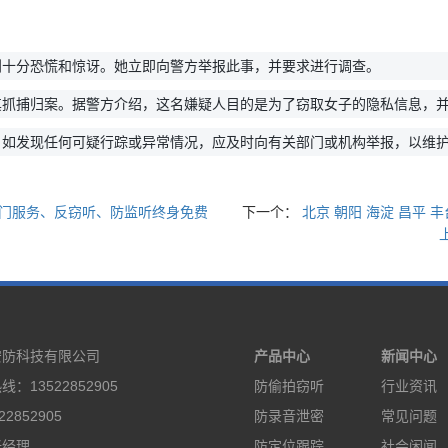
到十分恐慌和惊讶。她立即向警方举报此事，并要求进行调查。
其抓捕归案。据警方介绍，这名嫌疑人目的是为了窃取女子的隐私信息，
。如发现任何可疑行踪或异常情况，应及时向有关部门或机构举报，以维
上门服务、反窃听、防监听终身免费
下一个：
北京 朝阳 海淀 昌平 
安防科技有限公司
产品中心
新闻中心
：13522852905
防偷拍窃听
行业资讯
2852905
防录音泄密
常见问题
张经理
防定位跟踪
社会闲闻