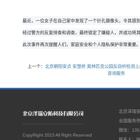
最近，一位女子在自己家中发现了一个针孔摄像头，令其感
经过警方的反复排查和调查，最终锁定了嫌疑人，并成功将
此次事件再次提醒人们，家庭安全和个人隐私保护非常重要
上一个：
北京朝阳安贞 安慧桥 奥林匹克公园反窃听检测
咨询服务
北京泽瑞
全国服务热线
微信：1352
CopyRight 2023 All Right Reserved
联系人：