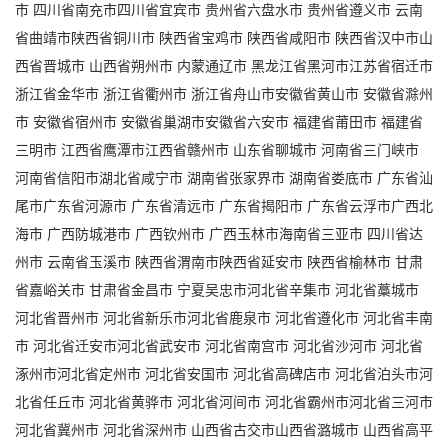
市 四川省南充市四川省宜宾市 贵州省六盘水市 贵州省遵义市 云南
省曲靖市陕西省铜川市 陕西省宝鸡市 陕西省咸阳市 陕西省汉中市山
西省晋城市 山西省朔州市 内蒙通辽市 黑龙江省黑河市江苏省宿迁市
浙江省金华市 浙江省衢州市 浙江省舟山市安徽省黄山市 安徽省滁州
市 安徽省宿州市 安徽省巢湖市安徽省六安市 福建省莆田市 福建省
三明市 江西省鹰潭市江西省赣州市 山东省聊城市 河南省三门峡市
河南省信阳市湖北省咸宁市 湖南省张家界市 湖南省娄底市 广东省汕
尾市广东省河源市 广东省清远市 广东省揭阳市 广东省云浮市广西北
海市 广西防城港市 广西钦州市 广西玉林市海南省三亚市 四川省达
州市 云南省玉溪市 陕西省渭南市陕西省延安市 陕西省榆林市 甘肃
省嘉峪关市 甘肃省金昌市 宁夏吴忠市河北省辛集市 河北省藁城市
河北省晋州市 河北省新乐市河北省鹿泉市 河北省遵化市 河北省丰南
市 河北省迁安市河北省武安市 河北省南宫市 河北省沙河市 河北省
涿州市河北省定州市 河北省安国市 河北省高碑店市 河北省泊头市河
北省任丘市 河北省黄骅市 河北省河间市 河北省霸州市河北省三河市
河北省冀州市 河北省深州市 山西省古交市山西省潞城市 山西省高平