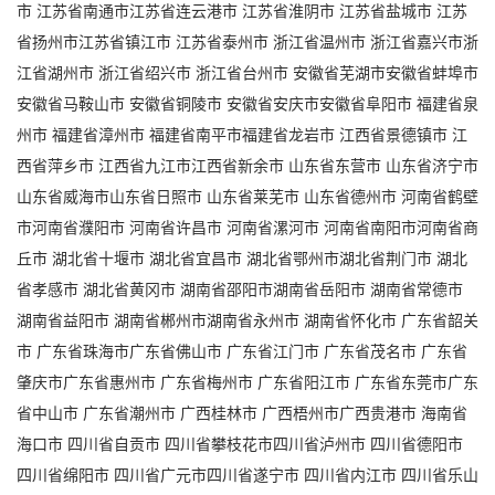
市 江苏省南通市江苏省连云港市 江苏省淮阴市 江苏省盐城市 江苏
省扬州市江苏省镇江市 江苏省泰州市 浙江省温州市 浙江省嘉兴市浙
江省湖州市 浙江省绍兴市 浙江省台州市 安徽省芜湖市安徽省蚌埠市
安徽省马鞍山市 安徽省铜陵市 安徽省安庆市安徽省阜阳市 福建省泉
州市 福建省漳州市 福建省南平市福建省龙岩市 江西省景德镇市 江
西省萍乡市 江西省九江市江西省新余市 山东省东营市 山东省济宁市
山东省威海市山东省日照市 山东省莱芜市 山东省德州市 河南省鹤壁
市河南省濮阳市 河南省许昌市 河南省漯河市 河南省南阳市河南省商
丘市 湖北省十堰市 湖北省宜昌市 湖北省鄂州市湖北省荆门市 湖北
省孝感市 湖北省黄冈市 湖南省邵阳市湖南省岳阳市 湖南省常德市
湖南省益阳市 湖南省郴州市湖南省永州市 湖南省怀化市 广东省韶关
市 广东省珠海市广东省佛山市 广东省江门市 广东省茂名市 广东省
肇庆市广东省惠州市 广东省梅州市 广东省阳江市 广东省东莞市广东
省中山市 广东省潮州市 广西桂林市 广西梧州市广西贵港市 海南省
海口市 四川省自贡市 四川省攀枝花市四川省泸州市 四川省德阳市
四川省绵阳市 四川省广元市四川省遂宁市 四川省内江市 四川省乐山