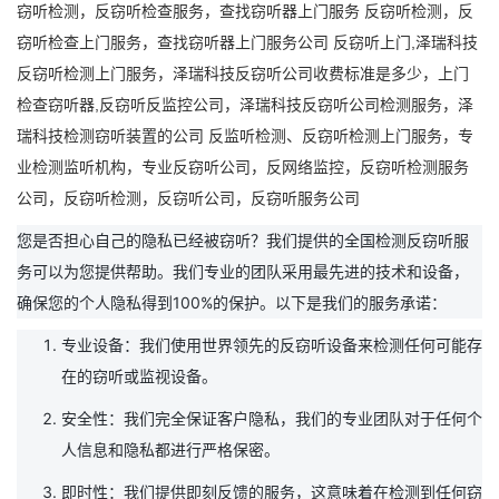
窃听检测，反窃听检查服务，查找窃听器上门服务
反窃听检测，反
窃听检查上门服务，查找窃听器上门服务公司
反窃听上门
,
泽瑞科技
反窃听检测上门服务，
泽瑞科技
反窃听公司收费标准是多少，上门
检查窃听器
,反窃听反监控公司，
泽瑞科技
反窃听公司检测服务，
泽
瑞科技
检测窃听装置的公司
反监听检测、反窃听检测上门服务，专
业检测监听机构，专业反窃听公司，反网络监控，反窃听检测服务
公司，反窃听检测，反窃听公司，反窃听服务公司
您是否担心自己的隐私已经被窃听？我们提供的全国检测反窃听服
务可以为您提供帮助。我们专业的团队采用最先进的技术和设备，
确保您的个人隐私得到100%的保护。以下是我们的服务承诺：
专业设备：我们使用世界领先的反窃听设备来检测任何可能存
在的窃听或监视设备。
安全性：我们完全保证客户隐私，我们的专业团队对于任何个
人信息和隐私都进行严格保密。
即时性：我们提供即刻反馈的服务，这意味着在检测到任何窃