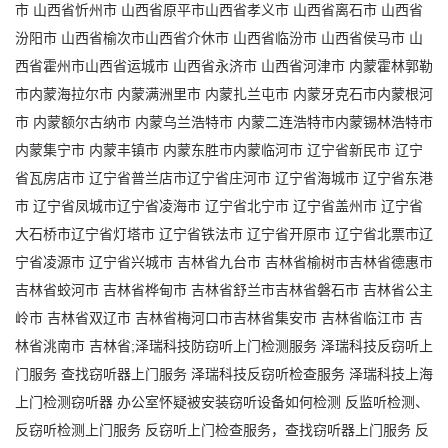
市 山西省忻州市 山西省原平市山西省孝义市 山西省离石市 山西省
汾阳市 山西省榆次市山西省介休市 山西省临汾市 山西省侯马市 山
西省霍州市山西省运城市 山西省永济市 山西省河津市 内蒙霍林郭勒
市内蒙海拉尔市 内蒙满洲里市 内蒙扎兰屯市 内蒙牙克石市内蒙根河
市 内蒙额尔古纳市 内蒙乌兰浩特市 内蒙二连浩特市内蒙锡林浩特市
内蒙集宁市 内蒙丰镇市 内蒙东胜市内蒙临河市 辽宁省新民市 辽宁
省瓦房店市 辽宁省普兰店市辽宁省庄河市 辽宁省海城市 辽宁省东港
市 辽宁省凤城市辽宁省凌海市 辽宁省北宁市 辽宁省盖州市 辽宁省
大石桥市辽宁省灯塔市 辽宁省铁法市 辽宁省开原市 辽宁省北票市辽
宁省凌源市 辽宁省兴城市 吉林省九台市 吉林省榆树市吉林省德惠市
吉林省蛟河市 吉林省桦甸市 吉林省舒兰市吉林省磐石市 吉林省公主
岭市 吉林省双辽市 吉林省梅河口市吉林省集安市 吉林省临江市 吉
林省洮南市 吉林省;
泽瑞科技
防窃听上门检测服务
泽瑞科技
反窃听上
门服务
查找窃听器上门服务
泽瑞科技
反窃听检查服务
泽瑞科技
上海
上门检测窃听器
办公室怀疑被安装窃听设备如何检测
反监听检测、
反窃听检测上门服务
反窃听上门检查服务，查找窃听器上门服务
反