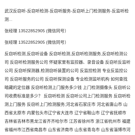
武汉反窃听-反窃听检测-反窃听服务-反窃听上门检测服务-反监听检
测...
张经理
13522852905 (
微信同号）
张经理
13522852905 (
微信同号）
反窃听检测
,反窃听设备 反窃听检测,反窃听检测服务,反窃听检测公
司 反窃听检测服务公司 怀疑家里有监控器、录音设备 反窃听反监听
公司 反窃听探测器,检测窃听装置的公司 反监控检测 专业反监控公
司 反窃听服务的公司 反窃听探测设备 专业检测监听机构 如何查找
暗藏的定位器 反窃听检测上门服务多少钱 上门检测摄像头 反窃听公
司收费标准是多少？ 反窃听检测 反窃听公司上门检测服务 反窃听检
测上门服务 反窃听上门检测服务;河北省石家庄市 河北省唐山市 山
西省太原市 内蒙包头市辽宁省大连市 辽宁省鞍山市 辽宁省抚顺市
吉林省吉林市黑龙江省齐齐哈尔市 江苏省徐州市 浙江省杭州市 福建
省福州市江西省南昌市 山东省济南市 山东省青岛市 山东省淄博市河