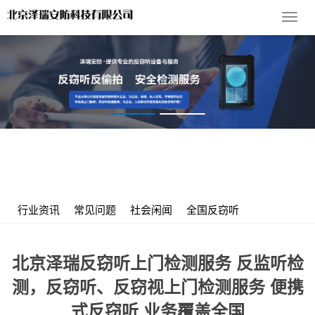
导
航
菜
单
您的位置：
首 页
>
服务支持
>
行业资讯
> 北京泽瑞反窃听上门检
测服务 反监听检测，反窃听、反窃视上门检测服务 便携式反窃听 业
务覆盖全国
行业资讯
常见问题
社会闲闻
全国反窃听
北京泽瑞反窃听上门检测服务 反监听检
测，反窃听、反窃视上门检测服务 便携
式反窃听 业务覆盖全国