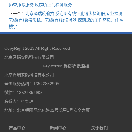
排查排除服务 反窃听上门检测服务
下一个：
北京泽瑞反偷拍 反窃听有线针孔镜头探测器,专业探测
无线(有线)摄影机、无线(有线)切听器,探测您的工作环境、住宅
楼宇
CopyRight 2023 All Right Reserved
北京泽瑞安防科技有限公司
Keywords:
反窃听
反监控
北京泽瑞安防科技有限公司
全国服务热线：13522852905
微信：13522852905
联系人：张经理
地址：北京朝阳区北苑路32号院甲1号安全大厦
产品中心
新闻中心
关于我们