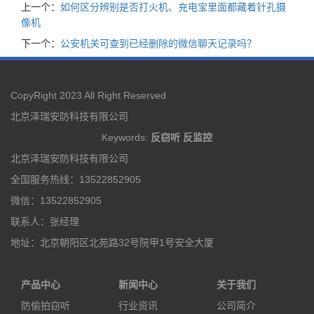
上一个：
如何区分辨别是否打火机、充电宝里面都藏着针孔摄
像机
下一个：
公安机关可查到已经删除的微信聊天记录吗？
CopyRight 2023 All Right Reserved
北京泽瑞安防科技有限公司
Keywords:
反窃听
反监控
北京泽瑞安防科技有限公司
全国服务热线：13522852905
微信：13522852905
联系人：张经理
地址：北京朝阳区北苑路32号院甲1号安全大厦
产品中心
新闻中心
关于我们
防偷拍窃听
行业资讯
公司简介