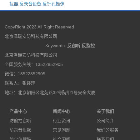
扰器,反录音设备,反针孔摄像
CopyRight 2023 All Right Reserved
北京泽瑞安防科技有限公司
Keywords:
反窃听
反监控
北京泽瑞安防科技有限公司
全国服务热线：13522852905
微信：13522852905
联系人：张经理
地址：北京朝阳区北苑路32号院甲1号安全大厦
产品中心
新闻中心
关于我们
防偷拍窃听
行业资讯
公司简介
防录音泄密
常见问题
我们的服务
防定位跟踪
社会闲闻
联系我们