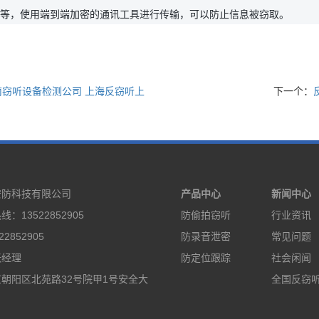
等，使用端到端加密的通讯工具进行传输，可以防止信息被窃取。
南窃听设备检测公司 上海反窃听上
下一个：
安防科技有限公司
产品中心
新闻中心
：13522852905
防偷拍窃听
行业资讯
2852905
防录音泄密
常见问题
张经理
防定位跟踪
社会闲闻
朝阳区北苑路32号院甲1号安全大
全国反窃