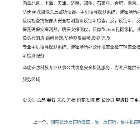
涵盖北京、上海、
天津
、
济南
、
郑州
、
石家庄
、
合肥
、
南京
防
zhen孔摄像头反监听仪器、手机搜寻探测系统、涉密场
反窃视查找摄像头安全检测监听反窃听检查，反，反窃听，反
探测确保安探测器，确保安探测仪，反微型zhen孔摄像机，探
像头检测,防窃听检测,防检测反窃听,反窃听,反
专业手机搜寻探测系统、涉密场所办公环境安全检车辆安全
听检测服务
泽瑞安防
科技
专业从事公共信息安全检测服务，为客户提供
服务区域
全长沙
岳麓
芙蓉
天心
开福
雨花
浏阳市
长沙县
望城县
宁乡
上一个：
湖南长沙反窃听检查，反，反窃听，反手机窃