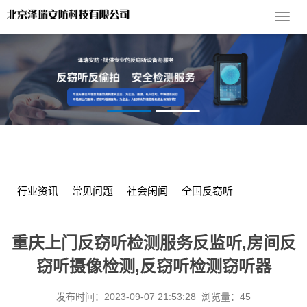
导
航
菜
单
您的位置：
首 页
>
服务支持
>
行业资讯
> 重庆上门反窃听检测服
务反监听,房间反窃听摄像检测,反窃听检测窃听器
行业资讯
常见问题
社会闲闻
全国反窃听
重庆上门反窃听检测服务反监听,房间反
窃听摄像检测,反窃听检测窃听器
发布时间：2023-09-07 21:53:28 浏览量：45