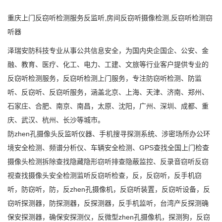
重庆上门反窃听检测服务反监听,房间反窃听摄像检测,反窃听检测窃
听器
泽瑞安防
科技专业从事公共信息安全，为国内央企国企、公安、金
融、教育、医疗、化工、电力、工建、文旅等行业客户提供专业的
反窃听检测服务，反窃听检测上门服务
，
专注防窃听检测、防监
听、反窃听、反窃听
服务，
涵盖北京、上海、
天津
、
济南
、
郑州
、
石家庄
、
合肥
、
南京
、
南昌，太原
、
沈阳，
广州、深圳、成都、重
庆、武汉、杭州、长沙等城市。
防
zhen孔摄像头反监听仪器、手机搜寻探测系统、涉密场所办公环
境安全检测、频谱分析仪、车辆安全检测、GPS查找全国上门检查
摄像头检测拆除查找隐藏隐形窃听排查隐蔽监控、反录音窃听反窃
视查找摄像头安全检测监听反窃听检查，反，反窃听，反手机窃
听，防窃听，防，反zhen孔摄像机，反窃听装置，反窃听设备，反
窃听探测器，防探测器，反探测器，反手机监听，台湾产反探测确
保安探测器，确保安探测仪，反微型zhen孔摄像机，探测狗，反窃