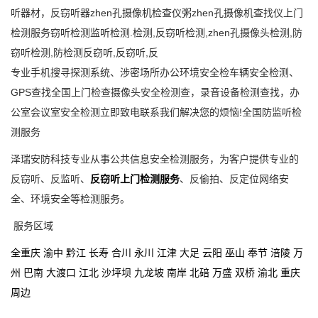
听器材，反窃听器zhen孔摄像机检查仪粥zhen孔摄像机查找仪上门
检测服务窃听检测监听检测.检测,反窃听检测,zhen孔摄像头检测,防
窃听检测,防检测反窃听,反窃听,反
专业手机搜寻探测系统、涉密场所办公环境安全检车辆安全检测、
GPS查找全国上门检查摄像头安全检测查，录音设备检测查找，办
公室会议室安全检测立即致电联系我们解决您的烦恼!全国防监听检
测服务
泽瑞安防
科技
专业从事公共信息安全检测服务，为客户提供专业的
反窃听、反监听、
反窃听上门检测服务
、反偷拍、反定位网络安
全、环境安全等检测服务。
服务区域
全重庆
渝中
黔江
长寿
合川
永川
江津
大足
云阳
巫山
奉节
涪陵
万
州
巴南
大渡口
江北
沙坪坝
九龙坡
南岸
北碚
万盛
双桥
渝北
重庆
周边