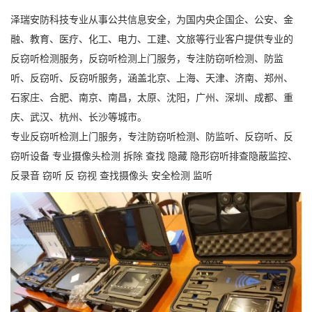
泽瑞安防
科技专业从事公共信息安全，为国内央企国企、公安、金
融、教育、医疗、化工、电力、工建、文旅等行业客户提供专业的
反窃听检测服务，反窃听检测上门服务
，
专注防窃听检测、防监
听、反窃听、反窃听
服务，
涵盖北京、上海、
天津
、
济南
、
郑州
、
石家庄
、
合肥
、
南京
、
南昌，太原
、
沈阳，
广州、深圳、成都、重
庆、武汉、杭州、长沙等城市。
专业反窃听检测上门服务，专注防窃听检测、防监听、反窃听、反
窃听设备
专业
摄像头检测
拆除
查找
隐藏
隐形窃听排查隐蔽监控、
反录音
窃听
反
窃视
查找摄像头
安全检测
监听