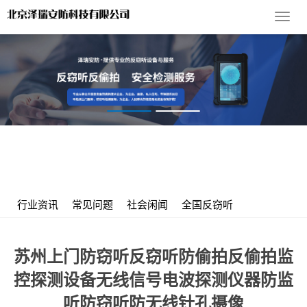
导
航
菜
单
您的位置：
首 页
>
服务支持
>
行业资讯
> 苏州上门防窃听反窃听
防偷拍反偷拍监控探测设备无线信号电波探测仪器防监听防窃听防
无线针孔摄像
行业资讯
常见问题
社会闲闻
全国反窃听
苏州上门防窃听反窃听防偷拍反偷拍监
控探测设备无线信号电波探测仪器防监
听防窃听防无线针孔摄像