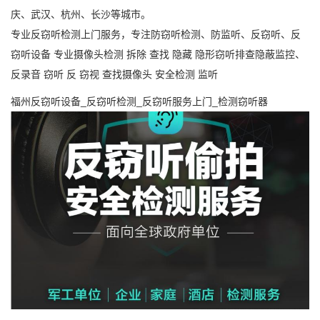
庆、武汉、杭州、长沙等城市。
专业反窃听检测上门服务，专注防窃听检测、防监听、反窃听、反
窃听设备
专业
摄像头检测
拆除
查找
隐藏
隐形窃听排查隐蔽监控、
反录音
窃听
反
窃视
查找摄像头
安全检测
监听
福州反窃听设备_反窃听检测_反窃听服务上门_检测窃听器