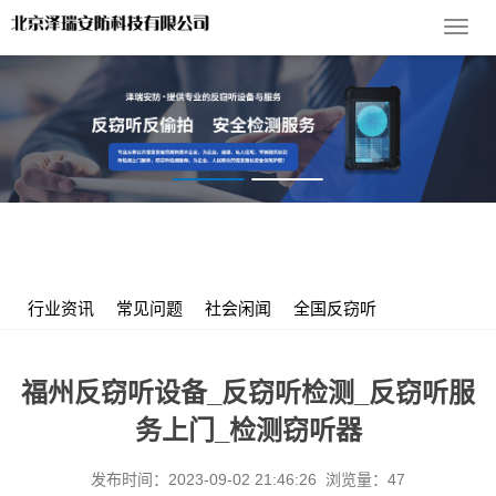
导
航
菜
单
您的位置：
首 页
>
服务支持
>
行业资讯
> 福州反窃听设备_反窃
听检测_反窃听服务上门_检测窃听器
行业资讯
常见问题
社会闲闻
全国反窃听
福州反窃听设备_反窃听检测_反窃听服
务上门_检测窃听器
发布时间：2023-09-02 21:46:26 浏览量：47