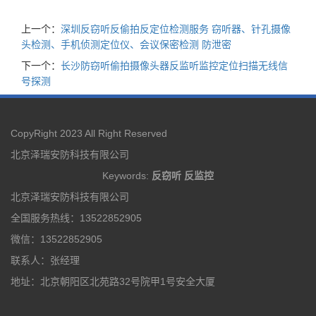
上一个：
深圳反窃听反偷拍反定位检测服务 窃听器、针孔摄像
头检测、手机侦测定位仪、会议保密检测 防泄密
下一个：
长沙防窃听偷拍摄像头器反监听监控定位扫描无线信
号探测
CopyRight 2023 All Right Reserved
北京泽瑞安防科技有限公司
Keywords:
反窃听
反监控
北京泽瑞安防科技有限公司
全国服务热线：13522852905
微信：13522852905
联系人：张经理
地址：北京朝阳区北苑路32号院甲1号安全大厦