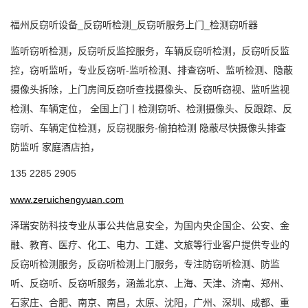
福州反窃听设备_反窃听检测_反窃听服务上门_检测窃听器
监听窃听检测，反窃听反监控服务，车辆反窃听检测，反窃听反监
控，窃听监听，专业反窃听
-监听检测、排查窃听、监听检测、隐蔽
摄像头拆除，上门房间反窃听查找摄像头、反窃听窃视、监听监视
检测、车辆定位，
全国上门丨检测窃听、检测摄像头、反跟踪、反
窃听、车辆定位检测，反窃视服务
-偷拍检测 隐蔽尽快摄像头排查
防监听 家庭酒店拍，
135 2285 2905
www.zeruichengyuan.com
泽瑞安防
科技专业从事公共信息安全，为国内央企国企、公安、金
融、教育、医疗、化工、电力、工建、文旅等行业客户提供专业的
反窃听检测服务，反窃听检测上门服务
，
专注防窃听检测、防监
听、反窃听、反窃听
服务，
涵盖北京、上海、
天津
、
济南
、
郑州
、
石家庄
、
合肥
、
南京
、
南昌，太原
、
沈阳，
广州、深圳、成都、重